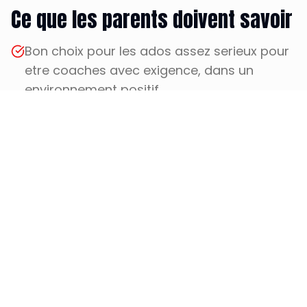
Ce que les parents doivent savoir
Bon choix pour les ados assez serieux pour
etre coaches avec exigence, dans un
environnement positif.
Les joueurs peuvent commencer par
groupe ado ou soutien college-prep selon
leurs objectifs.
La meilleure prochaine etape est souvent
une evaluation du niveau suivie d'un plan
hebdomadaire.
Trouver un cours pres de chez
vous