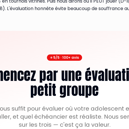
en tournois vitrines. Puis nous dirons où il PEUT jouer (D-II
8). L'évaluation honnête évite beaucoup de souffrance au
⭐ 5/5 · 100+
avis
ncez par une évaluat
petit groupe
us suffit pour évaluer où votre adolescent es
 aller, et quel échéancier est réaliste. Nous 
sur les trois — c'est ça la valeur.