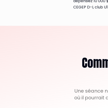
dépensiez 10 000 $ 
CEGEP D-I, club U1
Comme
Une séance no
où il pourrait