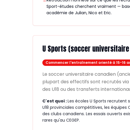
Rétroaction honnête sur ce que les recru
→
Sport-études cherchent vraiment — basée
académie de Julian, Nico et Eric.
U Sports (soccer universitaire
Commencer l'entraînement orienté à 15-16 a
Le soccer universitaire canadien (anc
plupart des effectifs sont recrutés vi
des U18 ou des transferts internationa
C'est quoi :
Les écoles U Sports recrutent s
U18 provinciales compétitives, les équipes 
des clubs canadiens. Les essais ouverts exi
rares qu'au CEGEP.