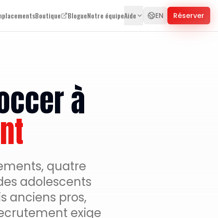
mplacements
Boutique
Blogue
Notre équipe
Aide
EN
Réserver
soccer à
nt
ements, quatre
des adolescents
s anciens pros,
 recrutement exige