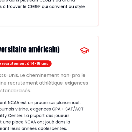
eurs dans plusieurs CEGEPs du Grand
 à trouver le CEGEP qui convient au style
ersitaire américain)
e recrutement à 14-15 ans
ux États-Unis. Le cheminement non-pro le
ine recrutement athlétique, exigences
standardisés.
ent NCAA est un processus pluriannuel :
tournois vitrine, exigences GPA + SAT/ACT,
ility Center. La plupart des joueurs
t une place NCAA ont joué dans la
rant leurs années adolescentes.