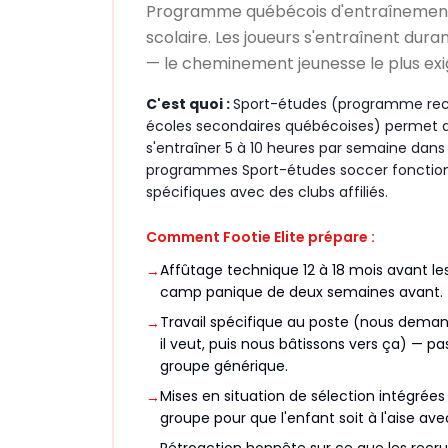
Programme québécois d'entraînement 
scolaire. Les joueurs s'entraînent dura
— le cheminement jeunesse le plus ex
C'est quoi :
Sport-études (programme rec
écoles secondaires québécoises) permet au
s'entraîner 5 à 10 heures par semaine dans l
programmes Sport-études soccer fonction
spécifiques avec des clubs affiliés.
Comment Footie Elite prépare :
Affûtage technique 12 à 18 mois avant le
→
camp panique de deux semaines avant.
Travail spécifique au poste (nous deman
→
il veut, puis nous bâtissons vers ça) — 
groupe générique.
Mises en situation de sélection intégrée
→
groupe pour que l'enfant soit à l'aise ave