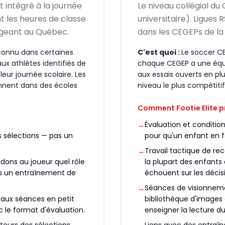
intégré à la journée
Le niveau collégial d
nt les heures de classe
universitaire). Ligues R
igeant au Québec.
dans les CEGEPs de la
onnu dans certaines
C'est quoi :
Le soccer C
x athlètes identifiés de
chaque CEGEP a une équip
eur journée scolaire. Les
aux essais ouverts en plus
nent dans des écoles
niveau le plus compétitif
Comment Footie Elite p
Évaluation et conditio
→
s sélections — pas un
pour qu'un enfant en 
Travail tactique de re
→
dons au joueur quel rôle
la plupart des enfants
pas un entraînement de
échouent sur les décisi
Séances de visionnem
→
s aux séances en petit
bibliothèque d'images
c le format d'évaluation.
enseigner la lecture du