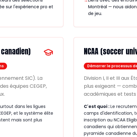
teurs des sélections
Liens avec des entraîn
→
 sur l'expérience pro et
Montréal — nous aidons
de jeu.
 canadien)
NCAA (soccer univ
ns
Démarrer le processus d
iennement SIC). La
Division I, II et III a
a des équipes CEGEP,
plus exigeant — comb
ux.
académiques et tests 
urtout dans les ligues
C'est quoi :
Le recrutem
CEGEP, et le système élite
camps d'identification, 
stent mais sont plus
inscription au NCAA Eligib
canadiens qui obtiennen
pyramide canadienne du