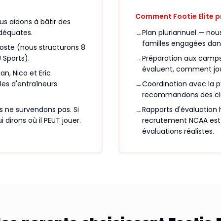
Comment Footie Elite p
s aidons à bâtir des
déquates.
Plan pluriannuel — nous
→
familles engagées da
ste (nous structurons 8
 Sports).
Préparation aux camps 
→
évaluent, comment joue
an, Nico et Eric
les d'entraîneurs
Coordination avec la 
→
recommandons des club
 ne survendons pas. Si
Rapports d'évaluation 
→
i dirons où il PEUT jouer.
recrutement NCAA est 
évaluations réalistes.