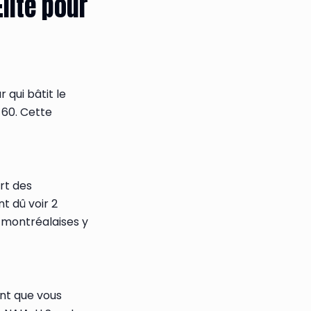
lite pour
 qui bâtit le
 60. Cette
rt des
nt dû voir 2
montréalaises y
ant que vous