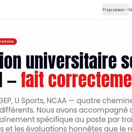
Programmes
E
rsitaire
ion universitaire 
l —
fait correcteme
GEP, U Sports, NCAA — quatre chemin
 différents. Nous avons accompagné 
aînement spécifique au poste par troi
s et les évaluations honnêtes que le