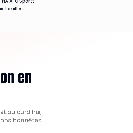
, NAIA, U Sports,
x familles.
ion en
t aujourd'hui,
serons honnêtes