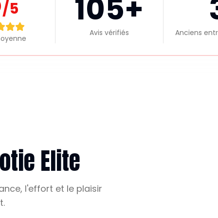
5
105
+
/5
Avis vérifiés
Anciens entr
moyenne
tie Elite
ce, l'effort et le plaisir
t.