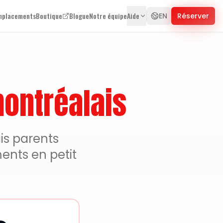
mplacements
Boutique
Blogue
Notre équipe
Aide
EN
Réserver
ontréalais
is parents
ents en petit